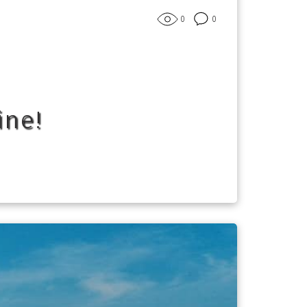
0
0
ine!